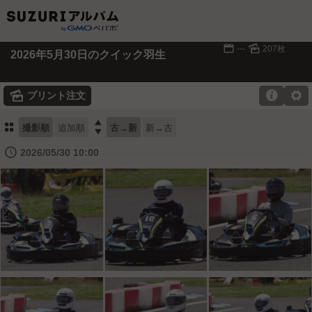
📅
🌄
---
207枚
2026年5月30日のクイック羽生
🌄

⚙
プリント注文
⚏

撮影順
追加順
古→新
新→古
🕔
2026/05/30 10:00