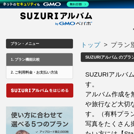

無料診断
トップ
>
プラン別
プラン・メニュー
SUZURIアルバム のプ
1. プラン機能比較
2. ご利用料金・お支払い方法
SUZURIアル
す。
アルバム作成を
や旅行など大切
す。（有料プラン
写真をたくさん
たい方には【Stan