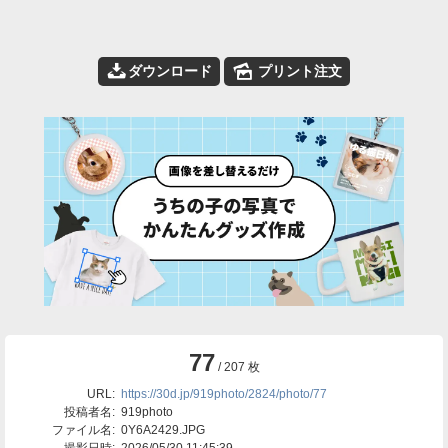
📥
🌄
ダウンロード
プリント注文
77
/ 207 枚
URL:
https://30d.jp/919photo/2824/photo/77
投稿者名:
919photo
ファイル名:
0Y6A2429.JPG
撮影日時:
2026/05/30 11:45:39