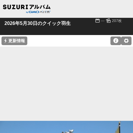
📅
🌄
---
207枚
2026年5月30日のクイック羽生
⚡

⚙
更新情報