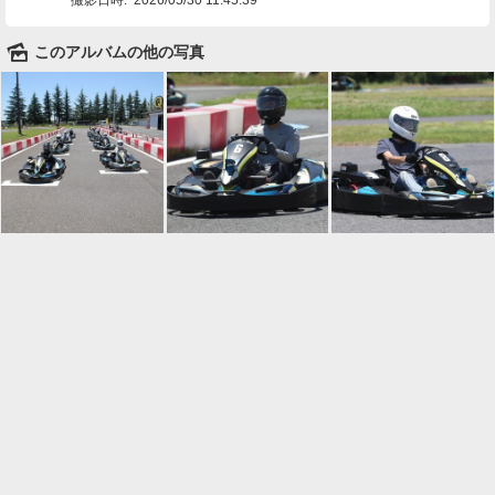
🌄
このアルバムの他の写真

一覧に戻る
Android™ アプリのインストール
Android™ からオンラインアルバムの作成・編
集、共有ができます。
インストール