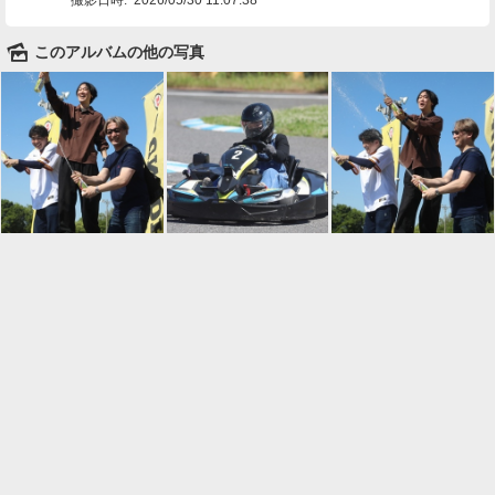
🌄
このアルバムの他の写真

一覧に戻る
Android™ アプリのインストール
Android™ からオンラインアルバムの作成・編
集、共有ができます。
インストール