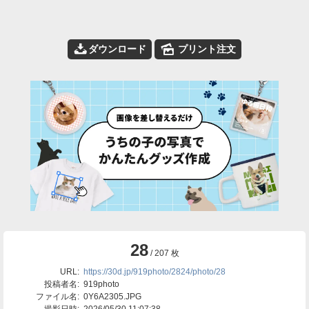
📥
🌄
ダウンロード
プリント注文
28
/ 207 枚
URL:
https://30d.jp/919photo/2824/photo/28
投稿者名:
919photo
ファイル名:
0Y6A2305.JPG
撮影日時:
2026/05/30 11:07:38