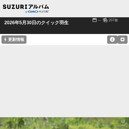
📅
🌄
---
207枚
2026年5月30日のクイック羽生
⚡

⚙
更新情報