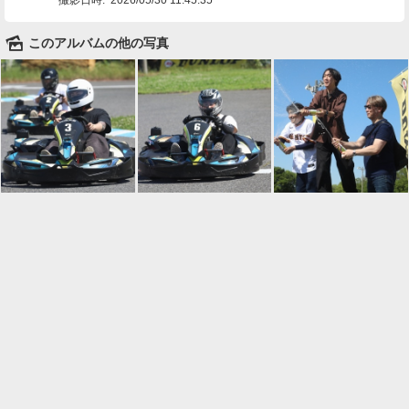
🌄
このアルバムの他の写真

一覧に戻る
Android™ アプリのインストール
Android™ からオンラインアルバムの作成・編
集、共有ができます。
インストール