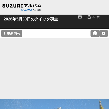
📅
🌄
---
207枚
2026年5月30日のクイック羽生
⚡

⚙
更新情報