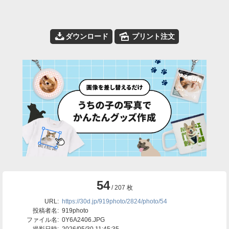
📥
🌄
ダウンロード
プリント注文
54
/ 207 枚
URL:
https://30d.jp/919photo/2824/photo/54
投稿者名:
919photo
ファイル名:
0Y6A2406.JPG
撮影日時:
2026/05/30 11:45:35