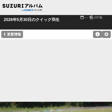
📅
🌄
---
207枚
2026年5月30日のクイック羽生
⚡

⚙
更新情報