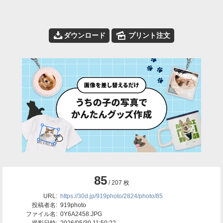
📥
🌄
ダウンロード
プリント注文
85
/ 207 枚
URL:
https://30d.jp/919photo/2824/photo/85
投稿者名:
919photo
ファイル名:
0Y6A2458.JPG
撮影日時:
2026/05/30 11:50:22