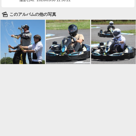
🌄
このアルバムの他の写真

一覧に戻る
Android™ アプリのインストール
Android™ からオンラインアルバムの作成・編
集、共有ができます。
インストール