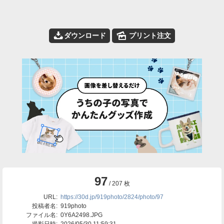
📥
🌄
ダウンロード
プリント注文
97
/ 207 枚
URL:
https://30d.jp/919photo/2824/photo/97
投稿者名:
919photo
ファイル名:
0Y6A2498.JPG
撮影日時:
2026/05/30 11:59:31