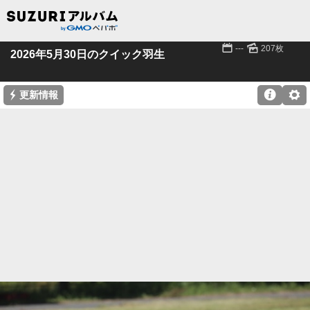
📅
🌄
---
207枚
2026年5月30日のクイック羽生
⚡

⚙
更新情報