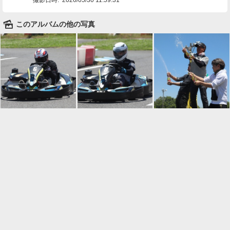
🌄
このアルバムの他の写真

一覧に戻る
Android™ アプリのインストール
Android™ からオンラインアルバムの作成・編
集、共有ができます。
インストール