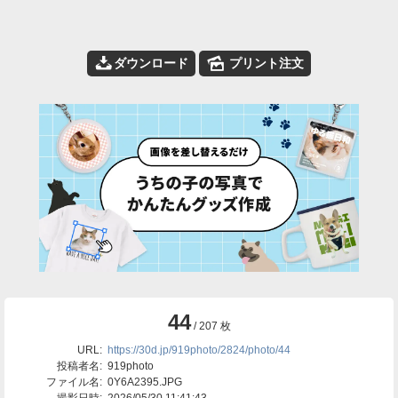
📥
🌄
ダウンロード
プリント注文
44
/ 207 枚
URL:
https://30d.jp/919photo/2824/photo/44
投稿者名:
919photo
ファイル名:
0Y6A2395.JPG
撮影日時:
2026/05/30 11:41:43