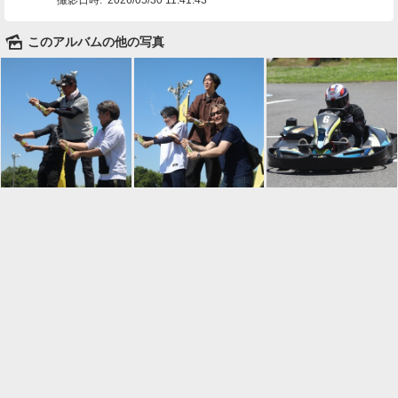
🌄
このアルバムの他の写真

一覧に戻る
Android™ アプリのインストール
Android™ からオンラインアルバムの作成・編
集、共有ができます。
インストール