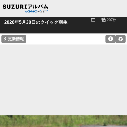
📅
🌄
---
207枚
2026年5月30日のクイック羽生
⚡

⚙
更新情報