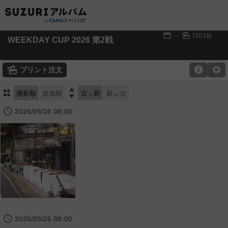
📅
🌄
---
1601枚
WEEKDAY CUP 2026 第2戦
🌄

⚙
プリント注文
⚏

撮影順
追加順
古→新
新→古
🕔
2026/05/26 08:00
🕔
2026/05/26 09:00