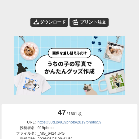
📥
🌄
ダウンロード
プリント注文
47
/ 1601 枚
URL:
https://30d.jp/919photo/2819/photo/59
投稿者名:
919photo
ファイル名:
_MG_6424.JPG
撮影日時:
2026/05/26 09:41:58