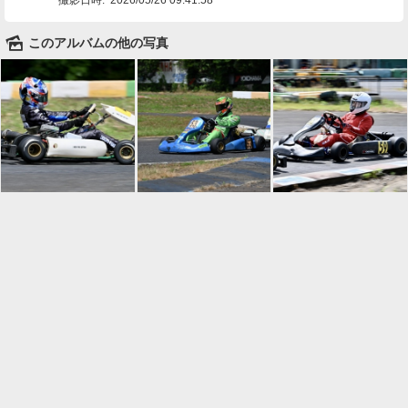
🌄
このアルバムの他の写真

一覧に戻る
Android™ アプリのインストール
Android™ からオンラインアルバムの作成・編
集、共有ができます。
インストール