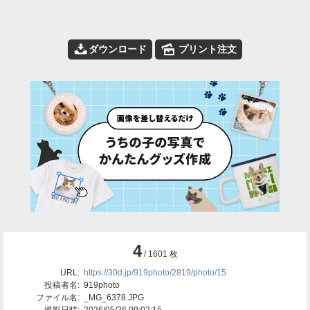
📥
🌄
ダウンロード
プリント注文
4
/ 1601 枚
URL:
https://30d.jp/919photo/2819/photo/15
投稿者名:
919photo
ファイル名:
_MG_6378.JPG
撮影日時:
2026/05/26 09:02:15