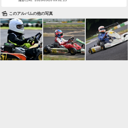
🌄
このアルバムの他の写真

一覧に戻る
Android™ アプリのインストール
Android™ からオンラインアルバムの作成・編
集、共有ができます。
インストール