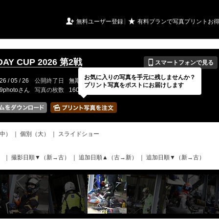
URIアルバム

★
無料ユーザー登録
有料プランで写真プリントお
📱
AY CUP 2026 第2戦
スマートフォンで見る
お気に入りの写真を手元に残しませんか？
26 / 05 / 26
公開終了日
無期限
イベントの期間
---
プリント写真をポストにお届けします
19photoさん
写真の枚数
1601 / 2000枚
中）
｜
個別（大）
｜
スライドショー
）
｜
撮影日順▼（新→古）
｜
追加日順▲（古→新）
｜
追加日順▼（新→古）