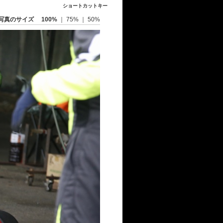
ショートカットキー
写真のサイズ
100%
｜
75%
｜
50%