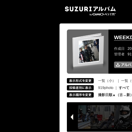
SUZ
WEEKD
作成日
20
管理者
9
一覧（小）
｜
一覧（
919photo
｜
すべて
撮影日順▲（古→新