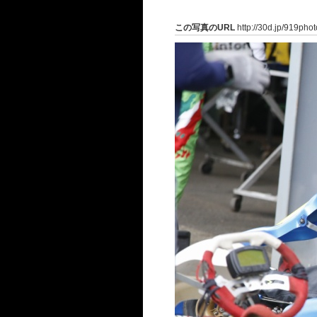
この写真のURL
http://30d.jp/919pho