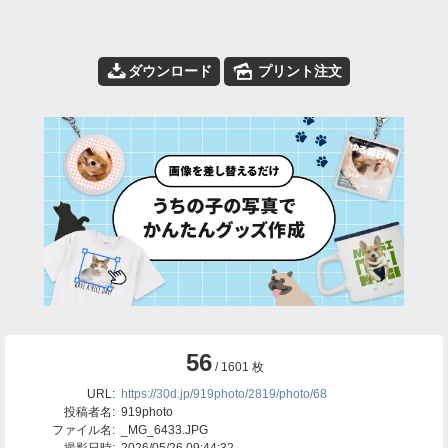
📥
🌄
ダウンロード
プリント注文
56
/ 1601 枚
URL:
https://30d.jp/919photo/2819/photo/68
投稿者名:
919photo
ファイル名:
_MG_6433.JPG
撮影日時:
2026/05/26 09:44:32