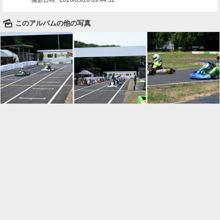
🌄
このアルバムの他の写真

一覧に戻る
Android™ アプリのインストール
Android™ からオンラインアルバムの作成・編
集、共有ができます。
インストール