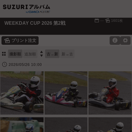
📅
🌄
---
1601枚
WEEKDAY CUP 2026 第2戦
🌄

⚙
プリント注文
⚏

撮影順
追加順
古→新
新→古
🕔
2026/05/26 10:00