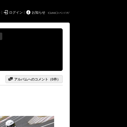


持
ログイン
お知らせ

アルバムへのコメント（
0
件）