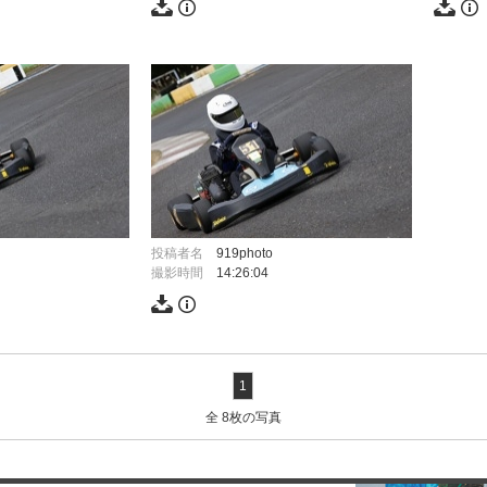
投稿者名
919photo
撮影時間
14:26:04
1
全 8枚の写真