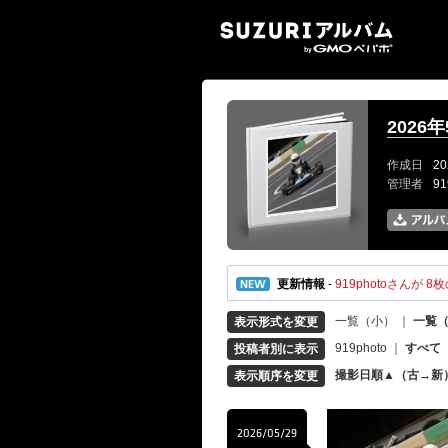
SUZ
2026
作成日
20
管理者
9
更新情報
-
919photoさんが 8枚
一覧（小）
｜
一覧
表示形式を変更
919photo
｜
すべて
投稿者別に表示
撮影日順▲（古→新
表示順序を変更
2026/05/29