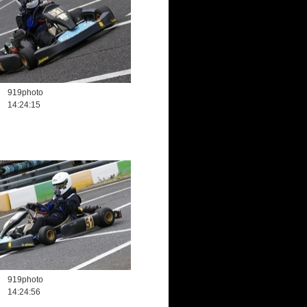
919photo
14:24:15
919photo
14:24:56