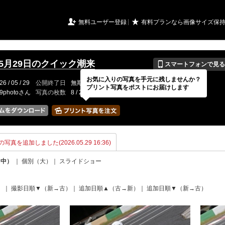
URIアルバム

★
無料ユーザー登録
有料プランなら画像サイズ保
📱
年5月29日のクイック潮来
スマートフォンで見る
お気に入りの写真を手元に残しませんか？
26 / 05 / 29
公開終了日
無期限
イベントの期間
---
プリント写真をポストにお届けします
19photoさん
写真の枚数
8 / 2000枚
の写真を追加しました(2026.05.29 16:36)
（中）
｜
個別（大）
｜
スライドショー
）
｜
撮影日順▼（新→古）
｜
追加日順▲（古→新）
｜
追加日順▼（新→古）