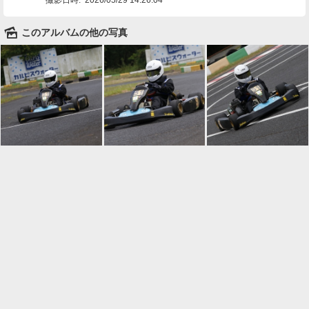
🌄
このアルバムの他の写真

一覧に戻る
Android™ アプリのインストール
Android™ からオンラインアルバムの作成・編
集、共有ができます。
インストール