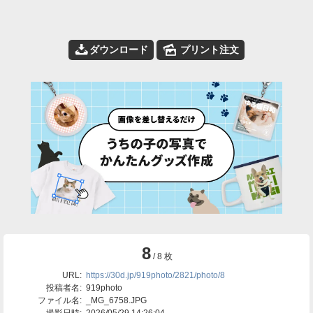
📥
🌄
ダウンロード
プリント注文
8
/ 8 枚
URL:
https://30d.jp/919photo/2821/photo/8
投稿者名:
919photo
ファイル名:
_MG_6758.JPG
撮影日時:
2026/05/29 14:26:04