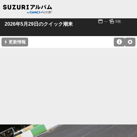
📅
🌄
---
8枚
2026年5月29日のクイック潮来
⚡

⚙
更新情報