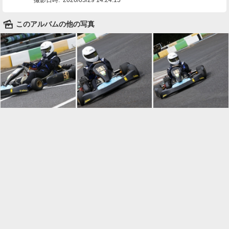
🌄
このアルバムの他の写真

一覧に戻る
Android™ アプリのインストール
Android™ からオンラインアルバムの作成・編
集、共有ができます。
インストール