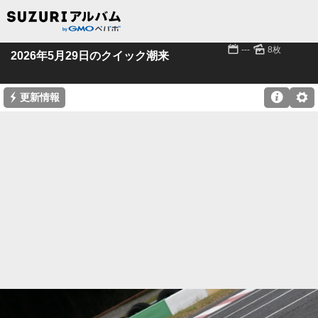
📅
🌄
---
8枚
2026年5月29日のクイック潮来
⚡

⚙
更新情報