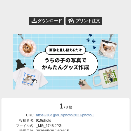
📥
🌄
ダウンロード
プリント注文
1
/ 8 枚
URL:
https://30d.jp/919photo/2821/photo/1
投稿者名:
919photo
ファイル名:
_MG_6748.JPG
撮影日時:
2026/05/29 14:24:15