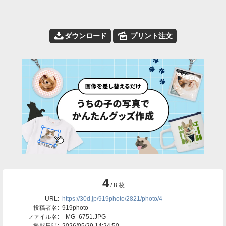
📥
🌄
ダウンロード
プリント注文
4
/ 8 枚
URL:
https://30d.jp/919photo/2821/photo/4
投稿者名:
919photo
ファイル名:
_MG_6751.JPG
撮影日時:
2026/05/29 14:24:50