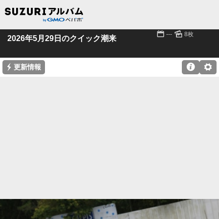
📅
🌄
---
8枚
2026年5月29日のクイック潮来
⚡

⚙
更新情報