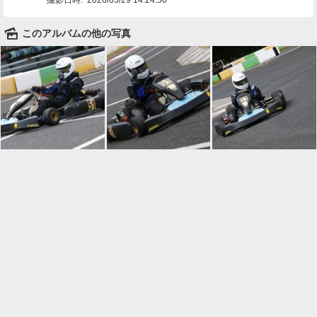
🌄
このアルバムの他の写真

一覧に戻る
Android™ アプリのインストール
Android™ からオンラインアルバムの作成・編
集、共有ができます。
インストール