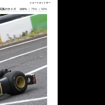
ショートカットキー
写真のサイズ
100%
｜
75%
｜
50%