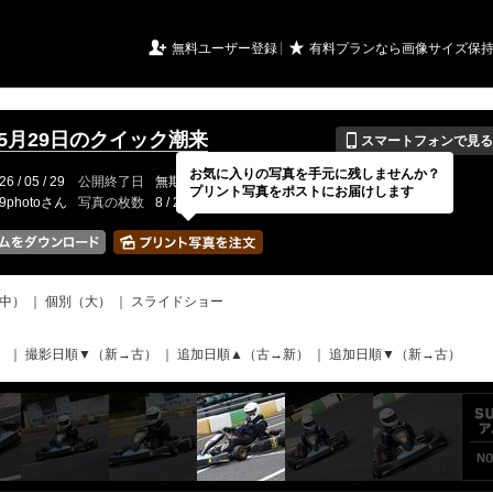
URIアルバム

★
無料ユーザー登録
有料プランなら画像サイズ保
📱
年5月29日のクイック潮来
スマートフォンで見る
お気に入りの写真を手元に残しませんか？
26 / 05 / 29
公開終了日
無期限
イベントの期間
---
プリント写真をポストにお届けします
19photoさん
写真の枚数
8 / 2000枚
中）
｜
個別（大）
｜
スライドショー
）
｜
撮影日順▼（新→古）
｜
追加日順▲（古→新）
｜
追加日順▼（新→古）