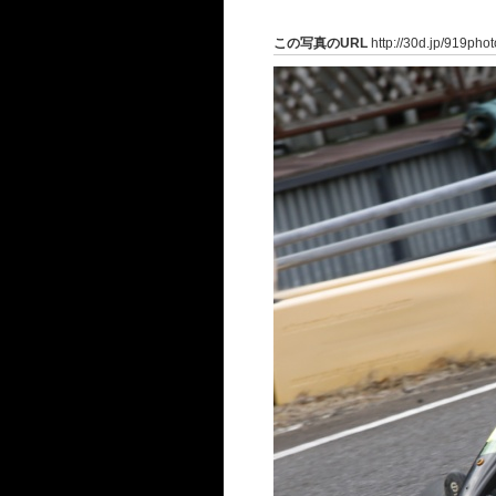
この写真のURL
http://30d.jp/919pho