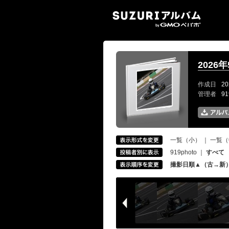
SUZ
2026
作成日
20
管理者
9
一覧（小）
｜
一覧（
919photo
｜
すべて
撮影日順▲（古→新