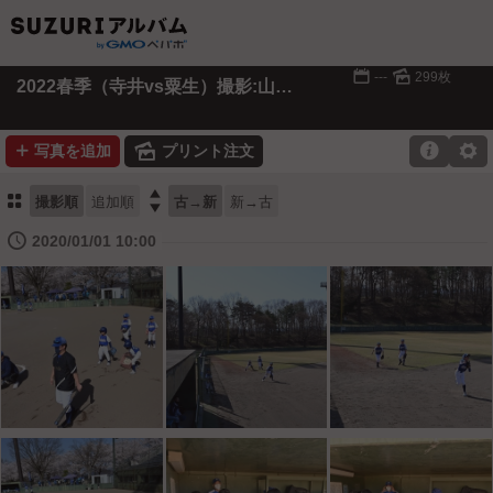
📅
🌄
---
299枚
2022春季（寺井vs粟生）撮影:山本様(粟生)
➕
🌄

⚙
写真を追加
プリント注文
⚏

撮影順
追加順
古→新
新→古
🕔
2020/01/01 10:00