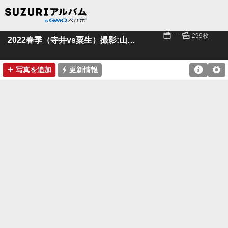
📅
🌄
---
299枚
2022春季（寺井vs粟生）撮影:山本様(粟生)
➕
⚡

⚙
写真を追加
更新情報