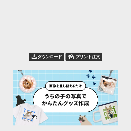
📥
🌄
ダウンロード
プリント注文