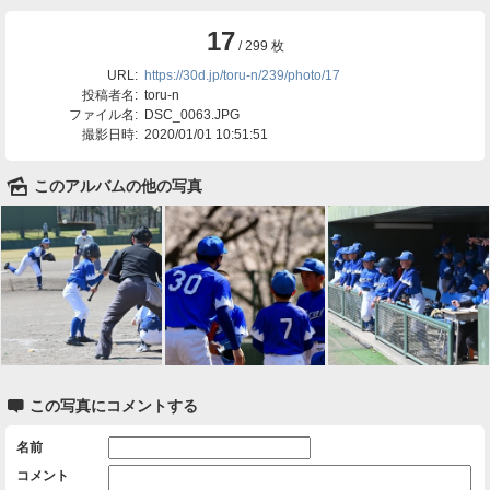
17
/ 299 枚
URL:
https://30d.jp/toru-n/239/photo/17
投稿者名:
toru-n
ファイル名:
DSC_0063.JPG
撮影日時:
2020/01/01 10:51:51
🌄
このアルバムの他の写真

この写真にコメントする
名前
コメント