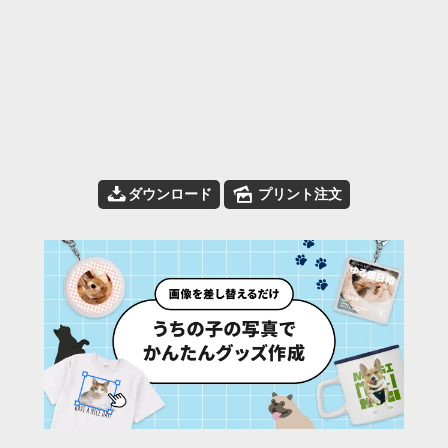
📥
🌄
ダウンロード
プリント注文