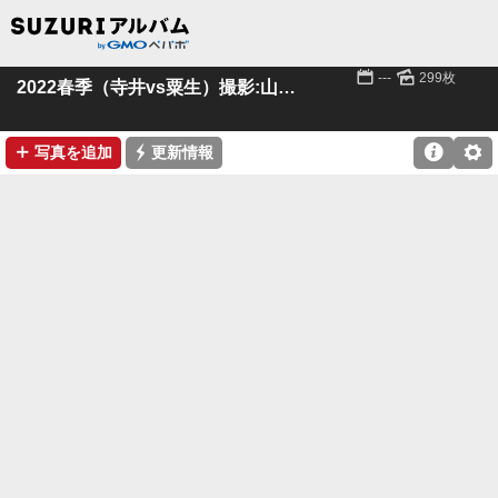
📅
🌄
---
299枚
2022春季（寺井vs粟生）撮影:山本様(粟生)
➕
⚡

⚙
写真を追加
更新情報