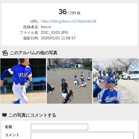
36
/ 299 枚
URL:
https://30d.jp/toru-n/239/photo/36
投稿者名:
toru-n
ファイル名:
DSC_0103.JPG
撮影日時:
2020/01/01 11:08:37
🌄
このアルバムの他の写真

この写真にコメントする
名前
コメント