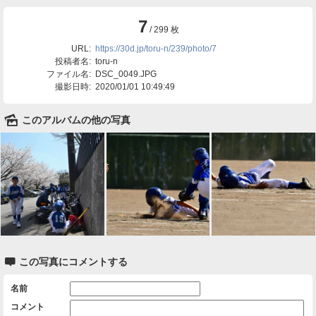
7
/ 299 枚
URL:
https://30d.jp/toru-n/239/photo/7
投稿者名:
toru-n
ファイル名:
DSC_0049.JPG
撮影日時:
2020/01/01 10:49:49
🌄
このアルバムの他の写真

この写真にコメントする
名前
コメント