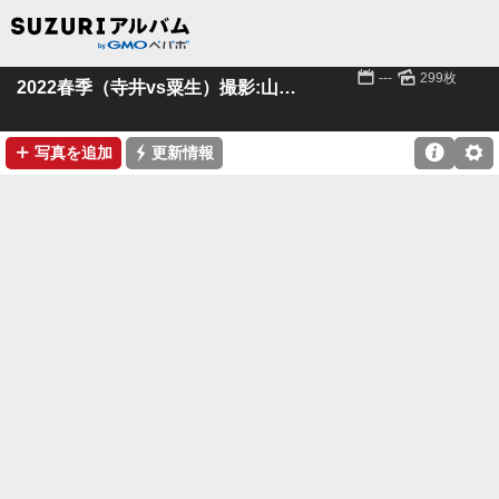
📅
🌄
---
299枚
2022春季（寺井vs粟生）撮影:山本様(粟生)
➕
⚡

⚙
写真を追加
更新情報