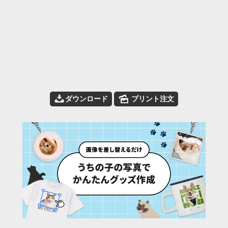
📥
🌄
ダウンロード
プリント注文