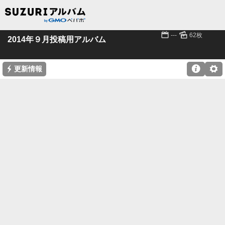
📅
🌄
---
62枚
2014年９月投稿用アルバム
⚡

⚙
更新情報