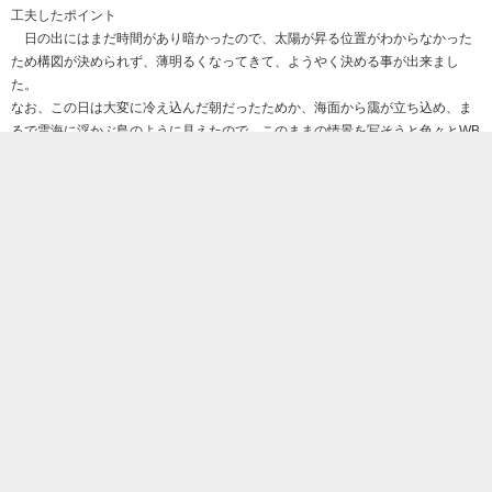
工夫したポイント
日の出にはまだ時間があり暗かったので、太陽が昇る位置がわからなかった
ため構図が決められず、薄明るくなってきて、ようやく決める事が出来まし
た。
なお、この日は大変に冷え込んだ朝だったためか、海面から靄が立ち込め、ま
るで雲海に浮かぶ島のように見えたので、このままの情景を写そうと色々とWB
を変えてみて一番雰囲気の出そうな白色蛍光灯に設定し、まだ雪の残っている
島や松ノ木のシルエットを引き出そうとF値を10まで絞って撮りました。
また、幾何学的に並ぶ牡蠣棚を添景にした事でキリッと締まった写真になっ
たと思います。
AV.F10 ISO160 SS1/125 57mm EV-1/3 RAW/DPP
❌
削除

この写真にコメントする
名前
コメント