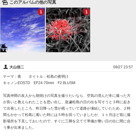
🌄
このアルバムの他の写真
1
1
👤
大山信二
09/27 23:57
テーマ：夜 タイトル：松島の夜明け
キャノンEOS7D EF24-70mm F2.8LUSM
写真仲間の友人から朝焼けの写真を撮りたいなら、空気の澄んだ冬に撮った方
が良いと教えられたことを思い出し、急遽松島の日の出を写そうと３時に起き
て出発したところ、昨日降った雪が残っていて道路が凍結していたため、２時
間もかかって松島に着いた時には５時を回っていましたが、１ヶ月ほど前に撮
影場所を下見しておいたので、すぐに三脚を立てて準備が整い日の出に間に合
う事が出来ました。