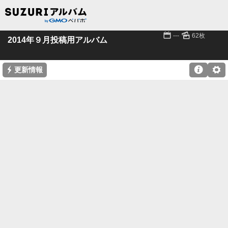
📅
🌄
---
62枚
2014年９月投稿用アルバム
⚡

⚙
更新情報