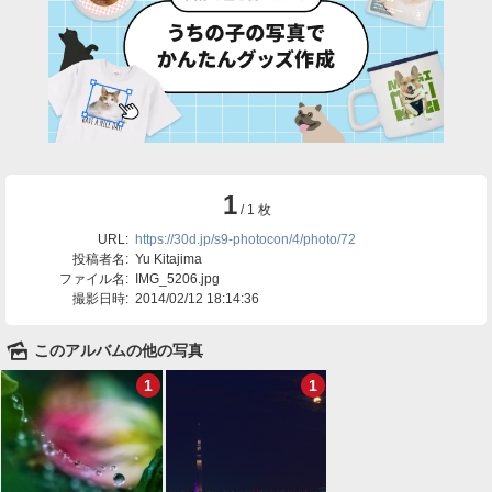
1
/ 1 枚
URL:
https://30d.jp/s9-photocon/4/photo/72
投稿者名:
Yu Kitajima
ファイル名:
IMG_5206.jpg
撮影日時:
2014/02/12 18:14:36
🌄
このアルバムの他の写真
1
1