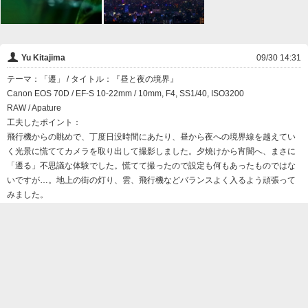
👤
Yu Kitajima
09/30 14:31
テーマ：「遷」 / タイトル：『昼と夜の境界』
Canon EOS 70D / EF-S 10-22mm / 10mm, F4, SS1/40, ISO3200
RAW / Apature
工夫したポイント：
飛行機からの眺めで、丁度日没時間にあたり、昼から夜への境界線を越えてい
く光景に慌ててカメラを取り出して撮影しました。夕焼けから宵闇へ、まさに
「遷る」不思議な体験でした。慌てて撮ったので設定も何もあったものではな
いですが…。地上の街の灯り、雲、飛行機などバランスよく入るよう頑張って
みました。
❌
削除

この写真にコメントする
名前
コメント