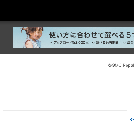
©GMO Pepabo,