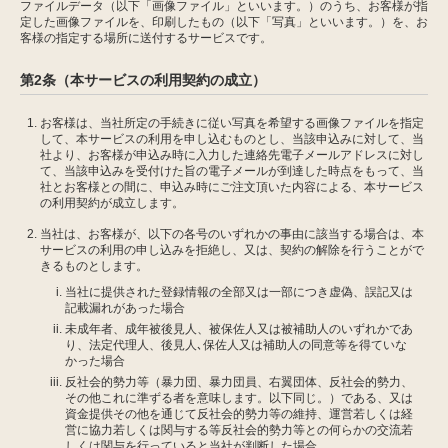
ファイルデータ（以下「画像ファイル」といいます。）のうち、お客様が指
定した画像ファイルを、印刷したもの（以下「写真」といいます。）を、お
客様の指定する場所に送付するサービスです。
第2条（本サービスの利用契約の成立）
お客様は、当社所定の手続きに従い写真を希望する画像ファイルを指定
して、本サービスの利用を申し込むものとし、当該申込みに対して、当
社より、お客様が申込み時に入力した連絡先電子メールアドレスに対し
て、当該申込みを受付けた旨の電子メールが到達した時点をもって、当
社とお客様との間に、申込み時にご注文頂いた内容による、本サービス
の利用契約が成立します。
当社は、お客様が、以下の各号のいずれかの事由に該当する場合は、本
サービスの利用の申し込みを拒絶し、又は、契約の解除を行うことがで
きるものとします。
当社に提供された登録情報の全部又は一部につき虚偽、誤記又は
記載漏れがあった場合
未成年者、成年被後見人、被保佐人又は被補助人のいずれかであ
り、法定代理人、後見人､保佐人又は補助人の同意等を得ていな
かった場合
反社会的勢力等（暴力団、暴力団員、右翼団体、反社会的勢力、
その他これに準ずる者を意味します。以下同じ。）である、又は
資金提供その他を通じて反社会的勢力等の維持、運営若しくは経
営に協力若しくは関与する等反社会的勢力等との何らかの交流若
しくは関与を行っていると当社が判断した場合