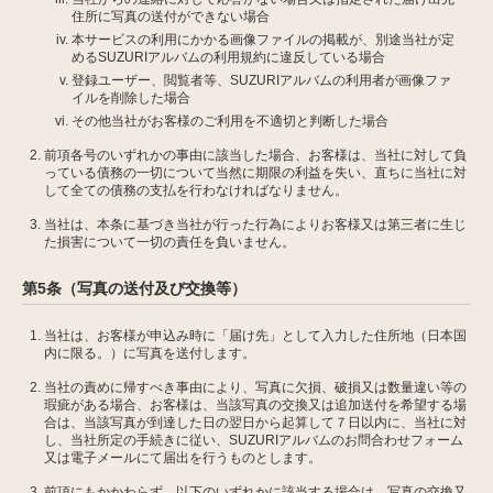
住所に写真の送付ができない場合
本サービスの利用にかかる画像ファイルの掲載が、別途当社が定
めるSUZURIアルバムの利用規約に違反している場合
登録ユーザー、閲覧者等、SUZURIアルバムの利用者が画像ファ
イルを削除した場合
その他当社がお客様のご利用を不適切と判断した場合
前項各号のいずれかの事由に該当した場合、お客様は、当社に対して負
っている債務の一切について当然に期限の利益を失い、直ちに当社に対
して全ての債務の支払を行わなければなりません。
当社は、本条に基づき当社が行った行為によりお客様又は第三者に生じ
た損害について一切の責任を負いません。
第5条（写真の送付及び交換等）
当社は、お客様が申込み時に「届け先」として入力した住所地（日本国
内に限る。）に写真を送付します。
当社の責めに帰すべき事由により、写真に欠損、破損又は数量違い等の
瑕疵がある場合、お客様は、当該写真の交換又は追加送付を希望する場
合は、当該写真が到達した日の翌日から起算して７日以内に、当社に対
し、当社所定の手続きに従い、SUZURIアルバムのお問合わせフォーム
又は電子メールにて届出を行うものとします。
前項にもかかわらず、以下のいずれかに該当する場合は、写真の交換又