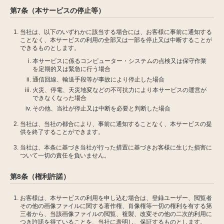
第7条（本サービスの停止等）
当社は、以下のいずれかに該当する場合には、お客様に事前に通知する
ことなく、本サービスの利用の全部又は一部を停止又は中断することが
できるものとします。
本サービスに係るコンピューター・システムの点検又は保守作業
を定期的又は緊急に行う場合
通信回線、輸送手段等が事故により停止した場合
火災、停電、天災地変などの不可抗力により本サービスの運営が
できなくなった場合
その他、当社が停止又は中断を必要と判断した場合
当社は、当社の都合により、事前に通知することなく、本サービスの提
供を終了することができます。
当社は、本条に基づき当社が行った措置に基づきお客様に生じた損害に
ついて一切の責任を負いません。
第8条（権利許諾）
お客様は、本サービスの利用を申し込む場合は、登録ユーザー、閲覧者
その他の画像ファイルに関する著作権、肖像権等一切の権利を有する第
三者から、当該画像ファイルの閲覧、複製、改変その他の二次的利用に
つき許諾を得ていることを、当社に表明し、保証するものとします。