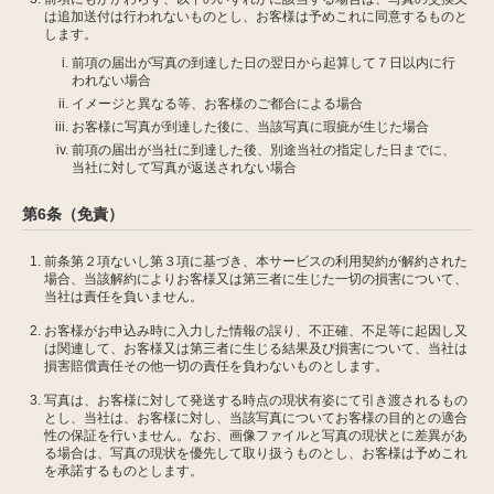
は追加送付は行われないものとし、お客様は予めこれに同意するものと
します。
前項の届出が写真の到達した日の翌日から起算して７日以内に行
われない場合
イメージと異なる等、お客様のご都合による場合
お客様に写真が到達した後に、当該写真に瑕疵が生じた場合
前項の届出が当社に到達した後、別途当社の指定した日までに、
当社に対して写真が返送されない場合
第6条（免責）
前条第２項ないし第３項に基づき、本サービスの利用契約が解約された
場合、当該解約によりお客様又は第三者に生じた一切の損害について、
当社は責任を負いません。
お客様がお申込み時に入力した情報の誤り、不正確、不足等に起因し又
は関連して、お客様又は第三者に生じる結果及び損害について、当社は
損害賠償責任その他一切の責任を負わないものとします。
写真は、お客様に対して発送する時点の現状有姿にて引き渡されるもの
とし、当社は、お客様に対し、当該写真についてお客様の目的との適合
性の保証を行いません。なお、画像ファイルと写真の現状とに差異があ
る場合は、写真の現状を優先して取り扱うものとし、お客様は予めこれ
を承諾するものとします。