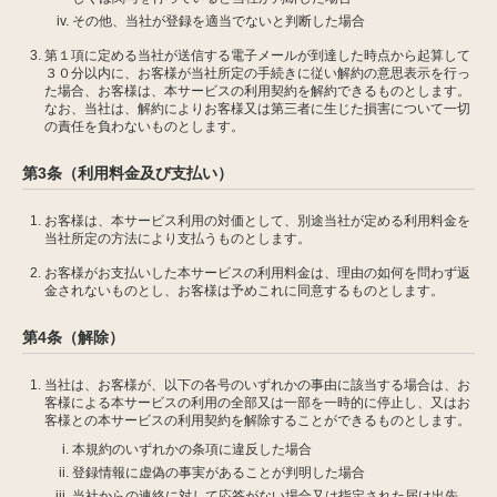
その他、当社が登録を適当でないと判断した場合
第１項に定める当社が送信する電子メールが到達した時点から起算して
３０分以内に、お客様が当社所定の手続きに従い解約の意思表示を行っ
た場合、お客様は、本サービスの利用契約を解約できるものとします。
なお、当社は、解約によりお客様又は第三者に生じた損害について一切
の責任を負わないものとします。
第3条（利用料金及び支払い）
お客様は、本サービス利用の対価として、別途当社が定める利用料金を
当社所定の方法により支払うものとします。
お客様がお支払いした本サービスの利用料金は、理由の如何を問わず返
金されないものとし、お客様は予めこれに同意するものとします。
第4条（解除）
当社は、お客様が、以下の各号のいずれかの事由に該当する場合は、お
客様による本サービスの利用の全部又は一部を一時的に停止し、又はお
客様との本サービスの利用契約を解除することができるものとします。
本規約のいずれかの条項に違反した場合
登録情報に虚偽の事実があることが判明した場合
当社からの連絡に対して応答がない場合又は指定された届け出先