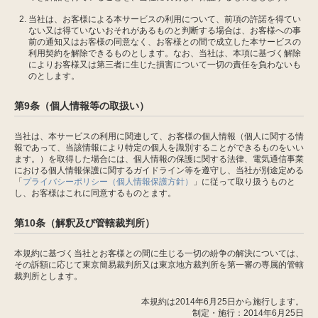
当社は、お客様による本サービスの利用について、前項の許諾を得てい
ない又は得ていないおそれがあるものと判断する場合は、お客様への事
前の通知又はお客様の同意なく、お客様との間で成立した本サービスの
利用契約を解除できるものとします。なお、当社は、本項に基づく解除
によりお客様又は第三者に生じた損害について一切の責任を負わないも
のとします。
第9条（個人情報等の取扱い）
当社は、本サービスの利用に関連して、お客様の個人情報（個人に関する情
報であって、当該情報により特定の個人を識別することができるものをいい
ます。）を取得した場合には、個人情報の保護に関する法律、電気通信事業
における個人情報保護に関するガイドライン等を遵守し、当社が別途定める
「
プライバシーポリシー（個人情報保護方針）
」に従って取り扱うものと
し、お客様はこれに同意するものとます。
第10条（解釈及び管轄裁判所）
本規約に基づく当社とお客様との間に生じる一切の紛争の解決については、
その訴額に応じて東京簡易裁判所又は東京地方裁判所を第一審の専属的管轄
裁判所とします。
本規約は2014年6月25日から施行します。
制定・施行：2014年6月25日