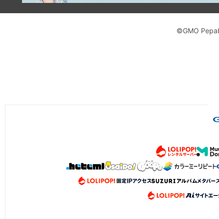
©GMO Pepabo,