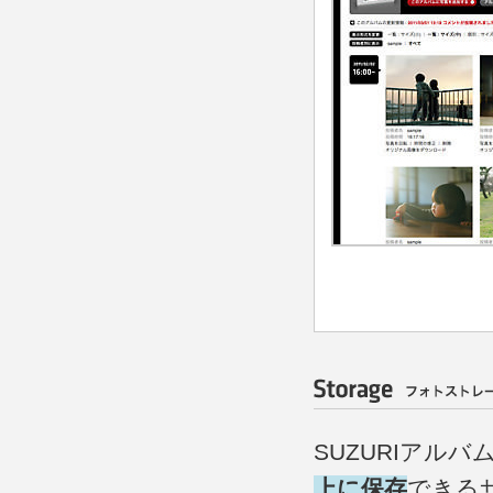
SUZURIアル
上に保存
できる