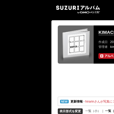
SUZ
KIMA
作成日
20
管理者
ki
更新情報
-
hirarinさんが写真にコ
一覧（小）
｜
一覧
表示形式を変更