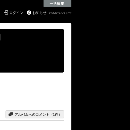


ド
ログイン
お知らせ

アルバムへのコメント（
1
件）