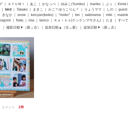
o*
｜
ＡＹＵＭＩ
｜
あこ
｜
かなっぺ
｜
ゆみこ(Yumiko)
｜
mariko
｜
ぶぅ
｜
Kimie
｜
bird
｜
Takako
｜
まきこ
｜
かご＊ゆうこりん＊
｜
りょうママ
｜
しの
｜
guest
｜
きなか
｜
snow
｜
keicyan(keiko)
｜
*moko*
｜
kei
｜
sakimama
｜
miki
｜
madok
nagomi
｜
Natu
｜
risa
｜
tanico
｜
Ｋｅｉｋｏ(ケンケンマサさん)
｜
たま
｜
すべ
）
｜
撮影日順▼（新→古）
｜
追加日順▲（古→新）
｜
追加日順▼（新→古）
｜
コメント
2件