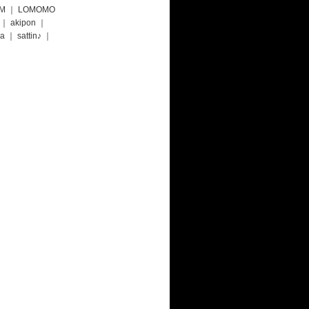
.M
｜
LOMOMO
｜
akipon
｜
a
｜
sattin♪
｜
て