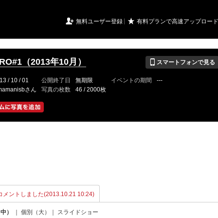
URIアルバム

★
無料ユーザー登録
有料プランで高速アップロー
📱
CRO#1（2013年10月）
スマートフォンで見る
13 / 10 / 01
公開終了日
無期限
イベントの期間
---
mamanisbさん
写真の枚数
46 / 2000枚
メントしました(2013.10.21 10:24)
（中）
｜
個別（大）
｜
スライドショー