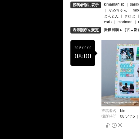
kimamanisb
｜
sarik
投稿者別に表示
｜
かめちゃん
｜
mio
とんとん
｜
きひと
cori♪
｜
marimari
｜
撮影日順▲（古→新
表示順序を変更
2013/10/10
08:00
投稿者名
bird
撮影時間
08:54:45