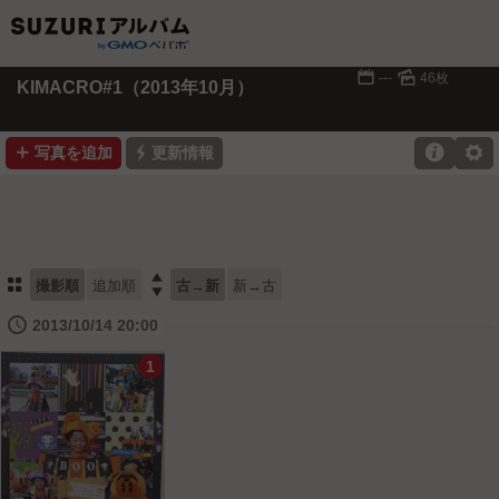
📅
🌄
---
46枚
KIMACRO#1（2013年10月）
➕
⚡

⚙
写真を追加
更新情報
⚏

撮影順
追加順
古→新
新→古
🕔
2013/10/14 20:00
1