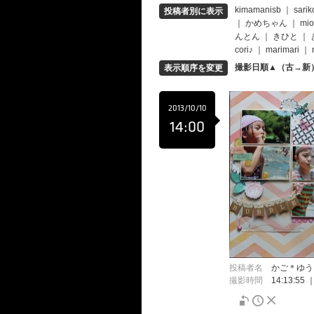
kimamanisb
｜
sarik
投稿者別に表示
｜
かめちゃん
｜
mio
んとん
｜
きひと
｜
cori♪
｜
marimari
｜
撮影日順▲（古→新
表示順序を変更
2013/10/10
14:00
投稿者名
かご＊ゆう
撮影時間
14:13:55