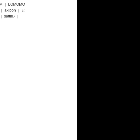
.M
｜
LOMOMO
｜
akipon
｜
と
｜
sattin♪
｜
て