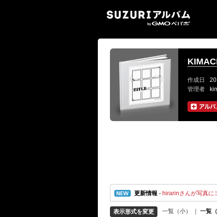
SUZ
KIMA
作成日
20
管理者
ki
更新情報
-
hirarinさんが写真にコ
一覧（小）
｜
一覧
表示形式を変更