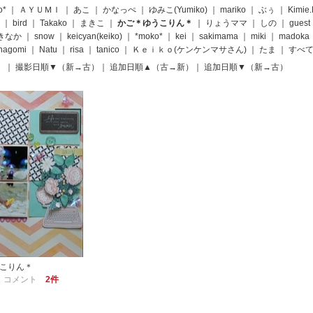
o*
｜
ＡＹＵＭＩ
｜
あこ
｜
かなっぺ
｜
ゆみこ(Yumiko)
｜
mariko
｜
ぶぅ
｜
Kimie
｜
bird
｜
Takako
｜
まきこ
｜
かご＊ゆうこりん＊
｜
りょうママ
｜
しの
｜
guest
きなか
｜
snow
｜
keicyan(keiko)
｜
*moko*
｜
kei
｜
sakimama
｜
miki
｜
madoka
nagomi
｜
Natu
｜
risa
｜
tanico
｜
Ｋｅｉｋｏ(ケンケンマサさん)
｜
たま
｜
すべ
）
｜
撮影日順▼（新→古）
｜
追加日順▲（古→新）
｜
追加日順▼（新→古）
こりん＊
｜
コメント
2件