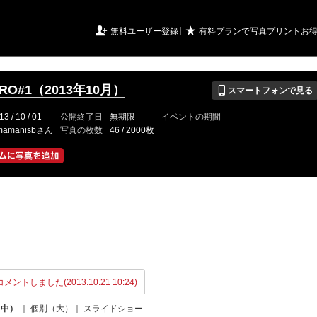
URIアルバム

★
無料ユーザー登録
有料プランで写真プリントお
📱
CRO#1（2013年10月）
スマートフォンで見る
13 / 10 / 01
公開終了日
無期限
イベントの期間
---
mamanisbさん
写真の枚数
46 / 2000枚
メントしました(2013.10.21 10:24)
（中）
｜
個別（大）
｜
スライドショー