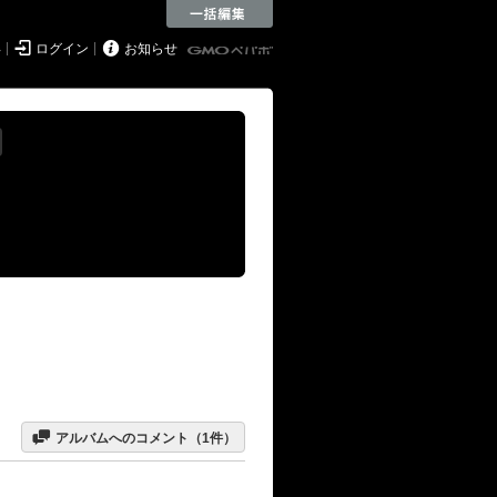


得
ログイン
お知らせ

アルバムへのコメント（
1
件）