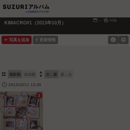
📅
🌄
---
46枚
KIMACRO#1（2013年10月）
➕
⚡

⚙
写真を追加
更新情報
⚏

撮影順
追加順
古→新
新→古
🕔
2013/10/11 13:00
2