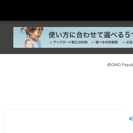
©GMO Pepabo,