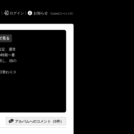


ド
ログイン
お知らせ
で見る
設定、通常
の時期一番
続し、頭の
日替わりス

アルバムへのコメント（
0
件）