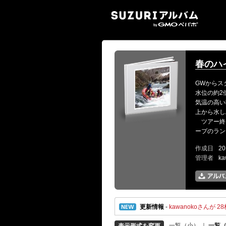
SUZ
春のハ
GWからス
水位の約2
気温の高い
上から水し
ツアー終
ープのラン
作成日
20
管理者
k
更新情報
-
kawanokoさんが 28
一覧（小）
｜
一覧