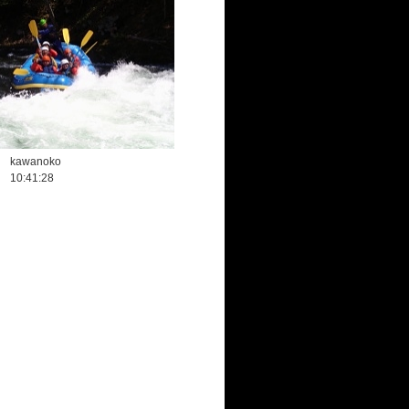
kawanoko
10:41:28