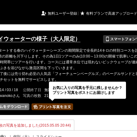
URIアルバム

★
無料ユーザー登録
有料プランで高速アップロー
📱
イウォーターの様子（大人限定）
スマートフォン
タートする春のハイウォーターシーズンの期間限定で全長約14キロの特別コースを
倍の距離を川下りします。その為1日1ツアーのみ(10:00～13:00)の開催で肌寒いこ
時間帯にツアーを行います。コースには通常水位では現れないビックウェーブが連
ぶきを浴びながら激流区間を下っていきます。
了後には売り切れ必至の人気店「フォーチューンベーグルズ」のベーグルサンドと
チセットを無料でサービスします。
お気に入りの写真を手元に残しませんか？
14 / 03 / 18
公開終了日
無期限
イベントの期間
---
プリント写真をポストにお届けします
awanokoさん
写真の枚数
21 / 2000枚
枚の写真を追加しました(2015.05.05 20:44)
（中）
｜
個別（大）
｜
スライドショー