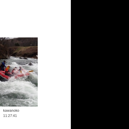
kawanoko
11:27:41