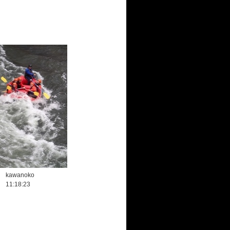
kawanoko
11:18:23