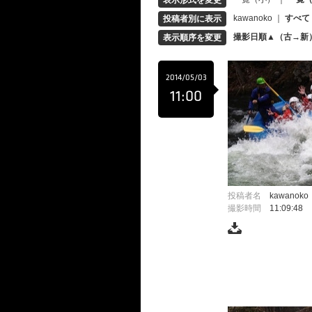
表示形式を変更
kawanoko
｜
すべて
投稿者別に表示
撮影日順▲（古→新
表示順序を変更
2014/05/03
11:00
投稿者名
kawanoko
撮影時間
11:09:48