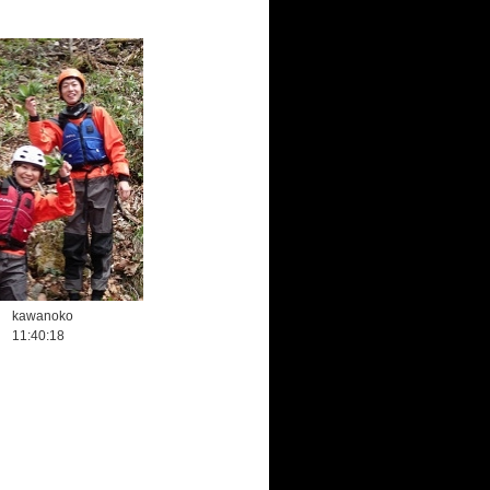
kawanoko
11:40:18