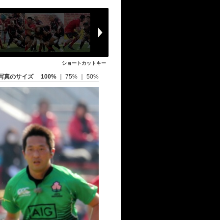
ショートカットキー
写真のサイズ
100%
｜
75%
｜
50%