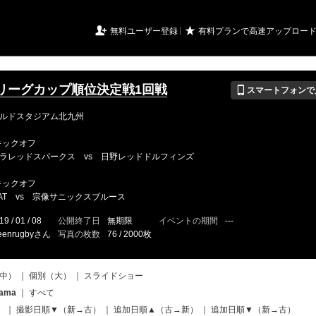
URIアルバム

★
無料ユーザー登録
有料プランで高速アップロー
📱
リーグカップ順位決定戦1回戦
スマートフォンで
ルドスタジアム北九州
】
 キックオフ
ラレッドスパークス vs 日野レッドドルフィンズ
】
 キックオフ
HEAT vs 宗像サニックスブルース
19 / 01 / 08
公開終了日
無期限
イベントの期間
---
eenrugbyさん
写真の枚数
76 / 2000枚
中）
｜
個別（大）
｜
スライドショー
yama
｜
すべて
）
｜
撮影日順▼（新→古）
｜
追加日順▲（古→新）
｜
追加日順▼（新→古）