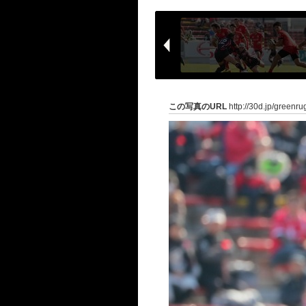
この写真のURL
http://30d.jp/greenr