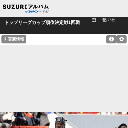
📅
🌄
---
76枚
トップリーグカップ順位決定戦1回戦
⚡

⚙
更新情報