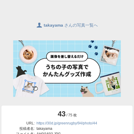
👤
takayama
さんの写真一覧へ
43
/ 75 枚
URL:
https://30d.jp/greenrugby/94/photo/44
投稿者名:
takayama
ファイル名:
AH0I1693.JPG