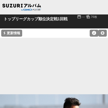
📅
🌄
---
76枚
トップリーグカップ順位決定戦1回戦
⚡

⚙
更新情報