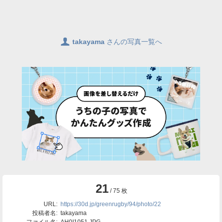
👤
takayama
さんの写真一覧へ
21
/ 75 枚
URL:
https://30d.jp/greenrugby/94/photo/22
投稿者名:
takayama
ファイル名:
AH0I1051.JPG