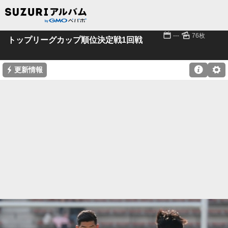
📅
🌄
---
76枚
トップリーグカップ順位決定戦1回戦
⚡

⚙
更新情報