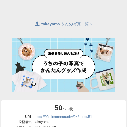
👤
takayama
さんの写真一覧へ
50
/ 75 枚
URL:
https://30d.jp/greenrugby/94/photo/51
投稿者名:
takayama
ファイル名:
AH0I1922.JPG