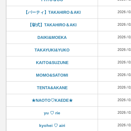
【パーティ】TAKAHIRO＆AKI
2026 / 0
【挙式】TAKAHIRO＆AKI
2026 / 0
DAIKI&MOEKA
2026 / 0
TAKAYUKI&YUKO
2026 / 0
KAITO&SUZUNE
2026 / 0
MOMO&SATOMI
2026 / 0
TENTA&AKANE
2026 / 0
★NAOTO♡KAEDE★
2026 / 0
yu ♡ rie
2026 / 0
kyohei ♡ airi
2026 / 0