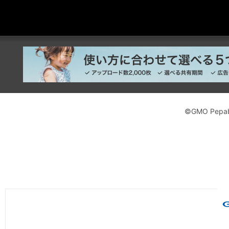
©GMO Pepabo,