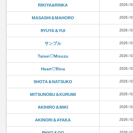
RIKIYA&RINKA
2026 / 0
MASASHI＆MAHORO
2026 / 0
RYUYA＆YUI
2026 / 0
サンプル
2026 / 0
Taisei♡Misuzu
2026 / 0
Heart♡Rina
2026 / 0
SHOTA＆NATSUKO
2026 / 0
MITSUNOBU＆KURUMI
2026 / 0
AKIHIRO＆MIKI
2026 / 0
AKINORI＆AYAKA
2026 / 0
PHYO＆OO
2026 / 0