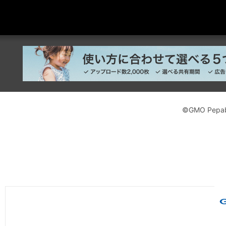
©GMO Pepabo,