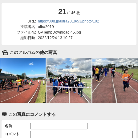
21
/ 146 枚
URL:
https://30d.jp/ultra2019/53/photo/102
投稿者名:
ultra2019
ファイル名:
GPTempDownload 45.jpg
撮影日時:
2022/12/24 13:10:27
🌄
このアルバムの他の写真

この写真にコメントする
名前
コメント