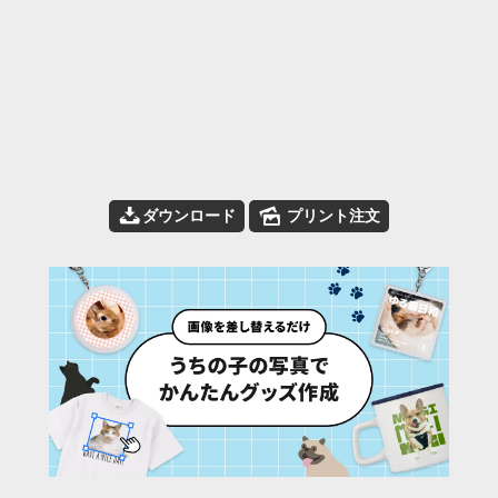
📥
🌄
ダウンロード
プリント注文