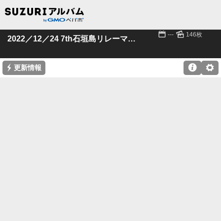
📅
🌄
---
146枚
2022／12／24 7th石垣島リレーマラソン
⚡

⚙
更新情報