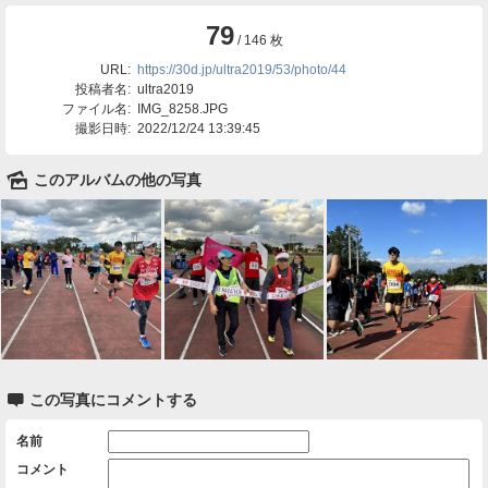
79
/ 146 枚
URL:
https://30d.jp/ultra2019/53/photo/44
投稿者名:
ultra2019
ファイル名:
IMG_8258.JPG
撮影日時:
2022/12/24 13:39:45
🌄
このアルバムの他の写真

この写真にコメントする
名前
コメント