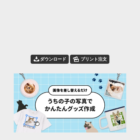
📥
🌄
ダウンロード
プリント注文