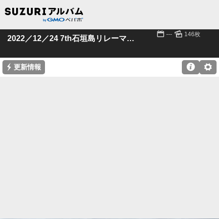
📅
🌄
---
146枚
2022／12／24 7th石垣島リレーマラソン
⚡

⚙
更新情報