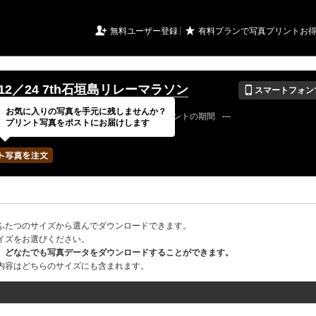
URIアルバム

★
無料ユーザー登録
有料プランで写真プリントお
📱
／12／24 7th石垣島リレーマラソン
スマートフォン
お気に入りの写真を手元に残しませんか？
22 / 12 / 31
公開終了日
無期限
イベントの期間
---
プリント写真をポストにお届けします
tra2019さん
写真の枚数
146 / 2000枚
ふたつのサイズから選んでダウンロードできます。
イズをお選びください。
、どなたでも写真データをダウンロードすることができます。
内容はどちらのサイズにも含まれます。