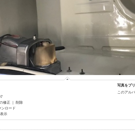
写真をプ
このアルバ
07
の修正
｜
削除
ウンロード
を表示