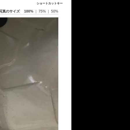
ショートカットキー
写真のサイズ
100%
｜
75%
｜
50%