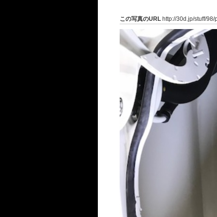
この写真のURL
http://30d.jp/stuff/98