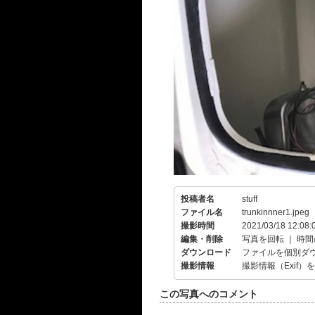
投稿者名
stuff
ファイル名
trunkinnner1.jpeg
撮影時間
2021/03/18 12:08:
編集・削除
写真を回転
｜
時間
ダウンロード
ファイルを個別ダ
撮影情報
撮影情報（Exif）
この写真へのコメント