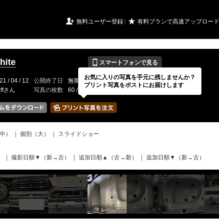
URIアルバム

★
無料ユーザー登録
有料プランで高速アップロー
📱
hite
スマートフォンで見る
お気に入りの写真を手元に残しませんか？
21 / 04 / 12
公開終了日
無期限
イベントの期間
---
プリント写真をポストにお届けします
uffさん
写真の枚数
60 / 2000枚
中）
｜
個別（大）
｜
スライドショー
）
｜
撮影日順▼（新→古）
｜
追加日順▲（古→新）
｜
追加日順▼（新→古）