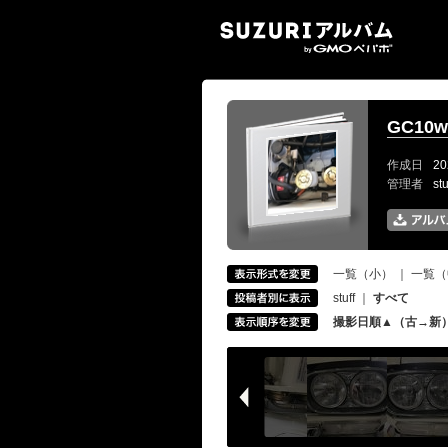
SUZ
GC10w
作成日
20
管理者
st
一覧（小）
｜
一覧（
stuff
｜
すべて
撮影日順▲（古→新