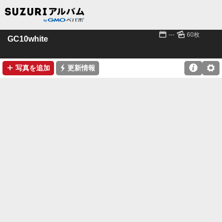
📅
🌄
---
60枚
GC10white
➕
⚡

⚙
写真を追加
更新情報