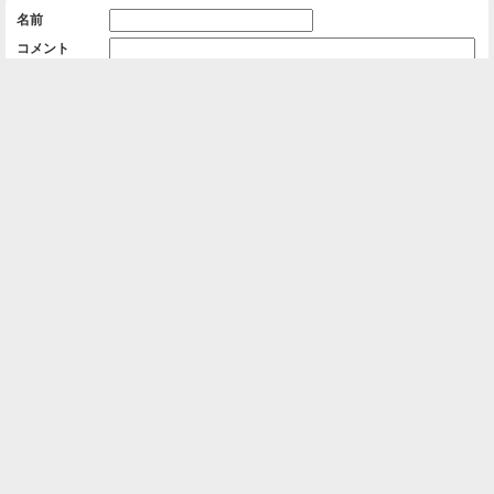
名前
コメント
削除用パスワード

一覧に戻る
Android™ アプリのインストール
Android™ からオンラインアルバムの作成・編
集、共有ができます。
インストール
⌂
📕
ホーム
アルバムを作成