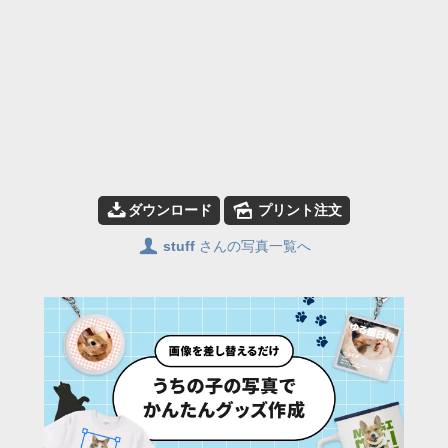
📥
🌄
ダウンロード
プリント注文
👤
stuff
さんの写真一覧へ