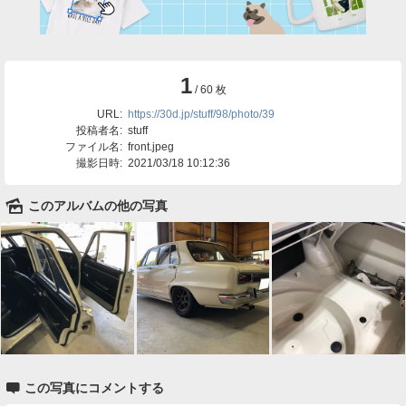
1
/ 60 枚
URL:
https://30d.jp/stuff/98/photo/39
投稿者名:
stuff
ファイル名:
front.jpeg
撮影日時:
2021/03/18 10:12:36
🌄
このアルバムの他の写真

この写真にコメントする