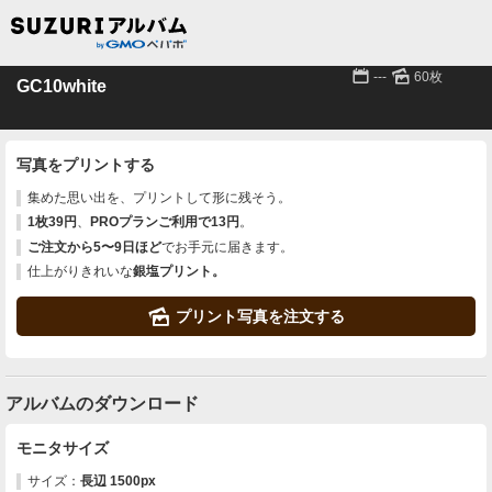
📅
🌄
---
60枚
GC10white
写真をプリントする
集めた思い出を、プリントして形に残そう。
1枚39円
、
PROプランご利用で13円
。
ご注文から5〜9日ほど
でお手元に届きます。
仕上がりきれいな
銀塩プリント。
🌄
プリント写真を注文する
アルバムのダウンロード
モニタサイズ
サイズ：
長辺 1500px