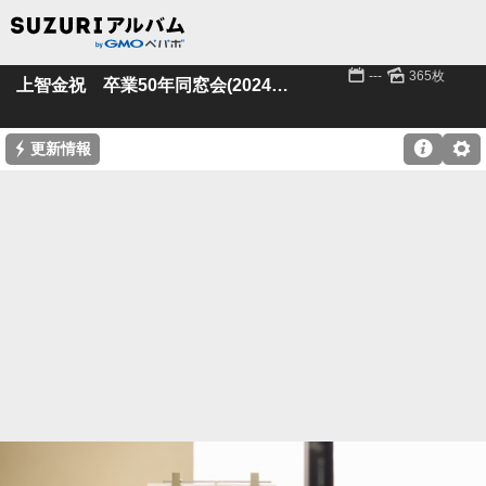
📅
🌄
---
365枚
上智金祝 卒業50年同窓会(2024年2月開催)
⚡

⚙
更新情報