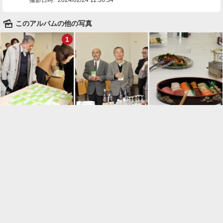
🌄
このアルバムの他の写真
1

一覧に戻る
Android™ アプリのインストール
Android™ からオンラインアルバムの作成・編
集、共有ができます。
インストール