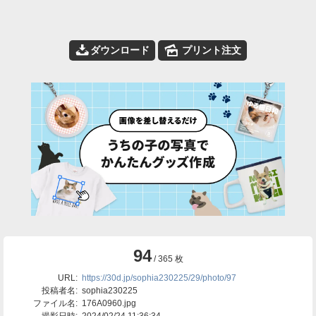
📥
🌄
ダウンロード
プリント注文
94
/ 365 枚
URL:
https://30d.jp/sophia230225/29/photo/97
投稿者名:
sophia230225
ファイル名:
176A0960.jpg
撮影日時:
2024/02/24 11:36:34