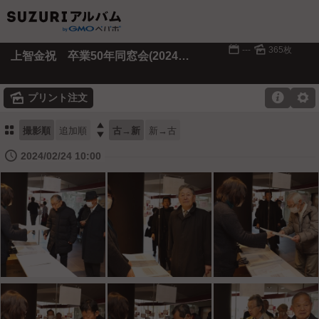
📅
🌄
---
365枚
上智金祝 卒業50年同窓会(2024年2月開催)
🌄

⚙
プリント注文
⚏

撮影順
追加順
古→新
新→古
🕔
2024/02/24 10:00