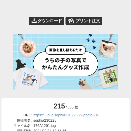
📥
🌄
ダウンロード
プリント注文
215
/ 365 枚
URL:
https://30d.jp/sophia230225/29/photo/218
投稿者名:
sophia230225
ファイル名:
176A1201.jpg
撮影日時:
2024/02/24 12:41:45