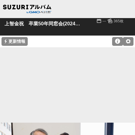
📅
🌄
---
365枚
上智金祝 卒業50年同窓会(2024年2月開催)
⚡

⚙
更新情報