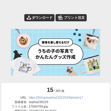
📥
🌄
ダウンロード
プリント注文
15
/ 365 枚
URL:
https://30d.jp/sophia230225/29/photo/17
投稿者名:
sophia230225
ファイル名:
176A0709.jpg
撮影日時:
2024/02/24 10:20:51