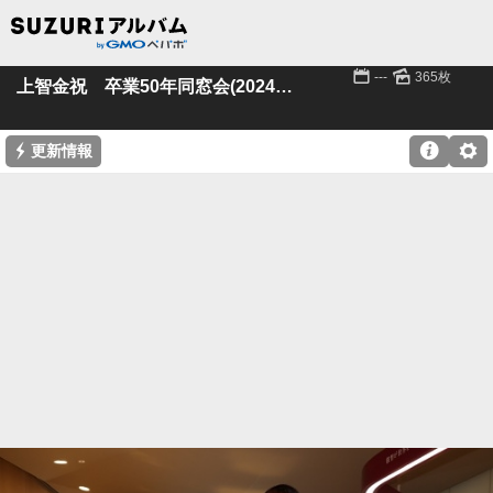
📅
🌄
---
365枚
上智金祝 卒業50年同窓会(2024年2月開催)
⚡

⚙
更新情報